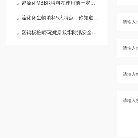
易流化MBBR填料在使用前一定要先来了解下这些
流化床生物填料5大特点，你知道几点？
塑钢板桩赋码溯源 筑牢防汛安全屏障——小老板特种塑业携手中水润科书写品质新篇章