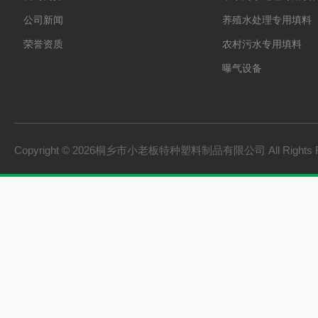
公司新闻
养殖水处理专用填料
荣誉资质
农村污水专用填料
曝气设备
板桩
PVC硬质透明料
PVC硬质不透明料
Copyright © 2026桐乡市小老板特种塑料制品有限公司 All Rights 
PVC软质不透明料
PVC软质透明料
软硬共挤颗粒
橡胶塑料
建材家装
机械设备
型材