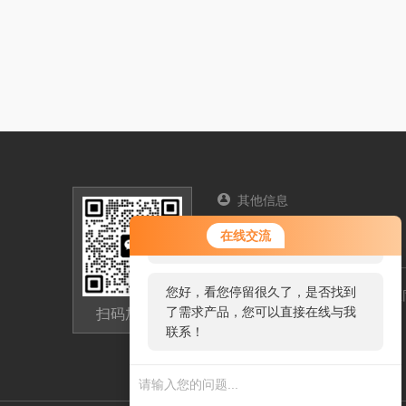
其他信息
您好！欢迎前来咨询，很高兴为您
联系人：赵欢
在线交流
服务，请问您要咨询什么问题呢？
您好，看您停留很久了，是否找到
浙江省嘉兴桐乡市经济开发区同
了需求产品，您可以直接在线与我
扫码加微信
13806730839@163.com
联系！