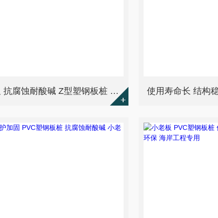
小老板 抗腐蚀耐酸碱 Z型塑钢板桩 源头工厂 安装便捷 水利防洪工程