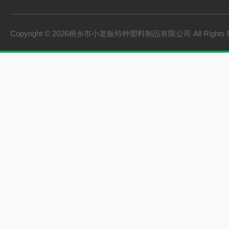
PVC硬质透明料
PVC硬质不透明料
Copyright © 2026桐乡市小老板特种塑料制品有限公司 All Rights 
PVC软质不透明料
PVC软质透明料
软硬共挤颗粒
橡胶塑料
建材家装
机械设备
型材
颗粒