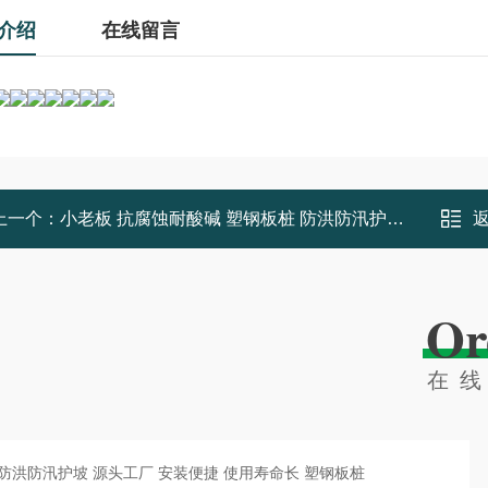
介绍
在线留言
上一个：
小老板 抗腐蚀耐酸碱 塑钢板桩 防洪防汛护坡 结构稳定 承载力强
Or
在