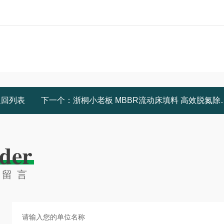
返回列表
下一个：
浙桐小老板 MBBR流动床填料 高效脱氮除磷 挂膜快 厂家定制
der
线留言