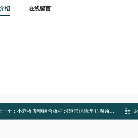
介绍
在线留言
上一个：
小老板 塑钢组合板桩 河道景观治理 抗腐蚀耐酸碱 厂家定制 绿色环保