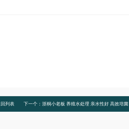
返回列表
下一个：
浙桐小老板 养殖水处理 亲水性好 高效培菌 厂家定制 悬浮填料