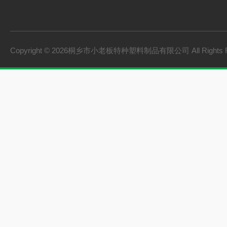
板桩
PVC硬质透明料
PVC硬质不透明料
Copyright © 2026桐乡市小老板特种塑料制品有限公司 All Rights 
PVC软质不透明料
PVC软质透明料
软硬共挤颗粒
橡胶塑料
建材家装
机械设备
型材
颗粒