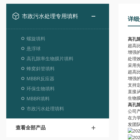
市政污水处理专用填料
详细
螺旋填料
高孔
超高
悬浮球
增强
高孔隙率生物膜片填料
处理
采用
蜂窝斜管填料
超高
MBBR反应器
增强
支持
环保生物填料
直接
生物
MBBR填料
高孔
市政污水处理填料
公司产
在力
发团
查看全部产品