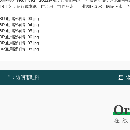
R填料
执行HG/T 5924-2021标准，比表面积大，挂膜速度快，污
BBR工艺，运行成本低，广泛用于市政污水、工业园区废
上一个：
透明雨鞋料
Or
在