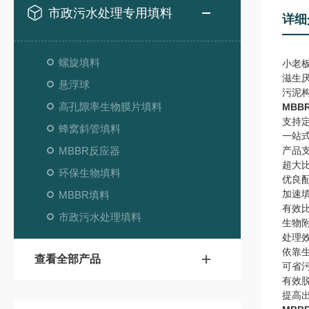
市政污水处理专用填料
详细
螺旋填料
小老
滋生
悬浮球
污泥
高孔隙率生物膜片填料
MBB
支持
蜂窝斜管填料
一站
MBBR反应器
产品
超大
环保生物填料
优良
加速
MBBR填料
有效
市政污水处理填料
生物
处理
依靠
查看全部产品
可省
有效
提高