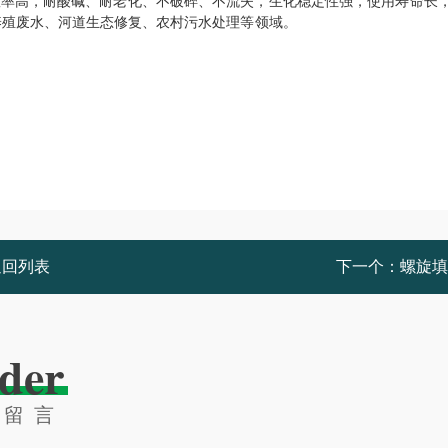
水处理效率高，耐酸碱、耐老化、不破碎、不流失，生化稳定性强，使用寿命长
水，医院污水、养殖废水、河道生态修复、农村污水处理等
返回列表
下一个：
螺旋填
der
线留言