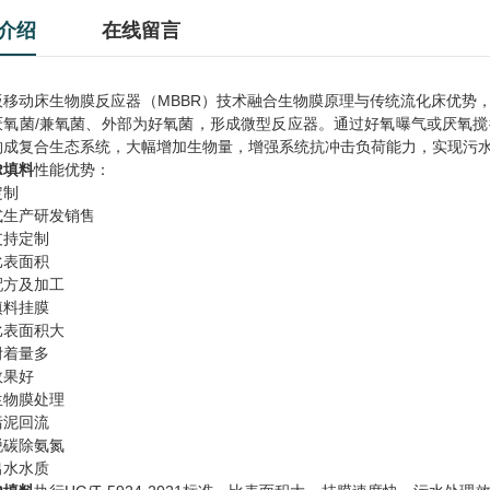
介绍
在线留言
板移动床生物膜反应器（MBBR）技术融合生物膜原理与传统流化床优势
厌氧菌/兼氧菌、外部为好氧菌，形成微型反应器。通过好氧曝气或厌氧
构成复合生态系统，大幅增加生物量，增强系统抗冲击负荷能力，实现污
R填料
性能优势：
定制
式生产研发销售
支持定制
比表面积
配方及加工
填料挂膜
比表面积大
附着量多
效果好
生物膜处理
污泥回流
脱碳除氨氮
出水水质