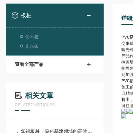
板桩
详细
仿木桩
PVC
交形
止水条
哑光
产品
掩盖
查看全部产品
护墙
到加
PVC
施工
自粘
相关文章
挤出
RELATED ARTICLES
可任
塑钢板桩：绿色基建领域的高效防护新材料