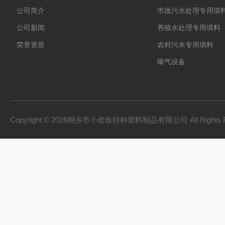
公司简介
市政污水处理专用填
公司新闻
养殖水处理专用填料
荣誉资质
农村污水专用填料
曝气设备
板桩
PVC硬质透明料
PVC硬质不透明料
Copyright © 2026桐乡市小老板特种塑料制品有限公司 All Rights 
PVC软质不透明料
PVC软质透明料
软硬共挤颗粒
橡胶塑料
建材家装
机械设备