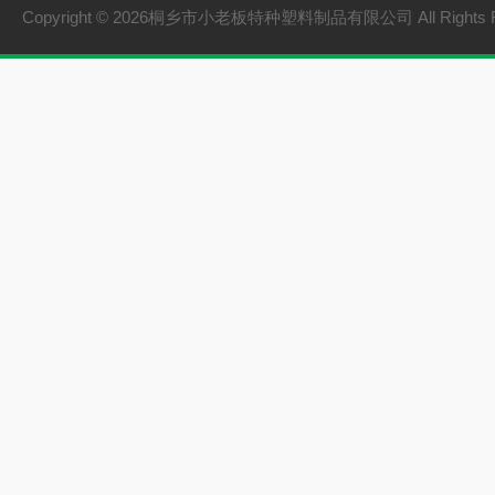
PVC硬质不透明料
Copyright © 2026桐乡市小老板特种塑料制品有限公司 All Rights 
PVC软质不透明料
PVC软质透明料
软硬共挤颗粒
橡胶塑料
建材家装
机械设备
型材
颗粒