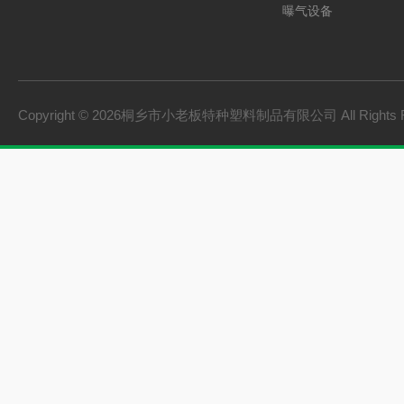
曝气设备
板桩
PVC硬质透明料
PVC硬质不透明料
Copyright © 2026桐乡市小老板特种塑料制品有限公司 All Rights 
PVC软质不透明料
PVC软质透明料
软硬共挤颗粒
橡胶塑料
建材家装
机械设备
型材
颗粒