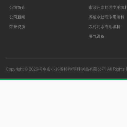
公司简介
市政污水处理专用填
公司新闻
养殖水处理专用填料
荣誉资质
农村污水专用填料
曝气设备
板桩
PVC硬质透明料
PVC硬质不透明料
Copyright © 2026桐乡市小老板特种塑料制品有限公司 All Rights 
PVC软质不透明料
PVC软质透明料
软硬共挤颗粒
橡胶塑料
建材家装
机械设备