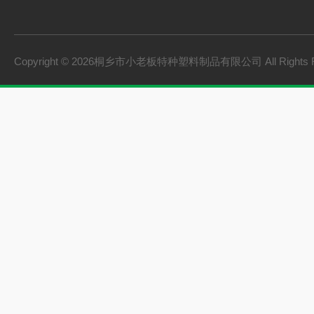
板桩
PVC硬质透明料
PVC硬质不透明料
Copyright © 2026桐乡市小老板特种塑料制品有限公司 All Rights 
PVC软质不透明料
PVC软质透明料
软硬共挤颗粒
橡胶塑料
建材家装
机械设备
型材
颗粒