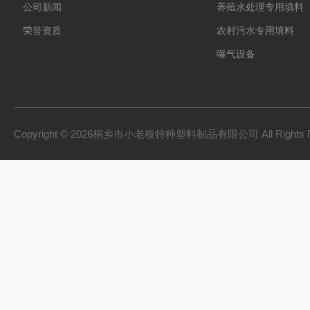
公司新闻
养殖水处理专用填料
荣誉资质
农村污水专用填料
曝气设备
板桩
PVC硬质透明料
PVC硬质不透明料
Copyright © 2026桐乡市小老板特种塑料制品有限公司 All Rights 
PVC软质不透明料
PVC软质透明料
软硬共挤颗粒
橡胶塑料
建材家装
机械设备
型材