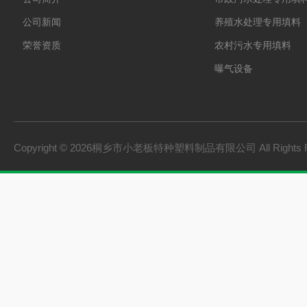
公司新闻
养殖水处理专用填料
荣誉资质
农村污水专用填料
曝气设备
板桩
PVC硬质透明料
PVC硬质不透明料
Copyright © 2026桐乡市小老板特种塑料制品有限公司 All Rights 
PVC软质不透明料
PVC软质透明料
软硬共挤颗粒
橡胶塑料
建材家装
机械设备
型材