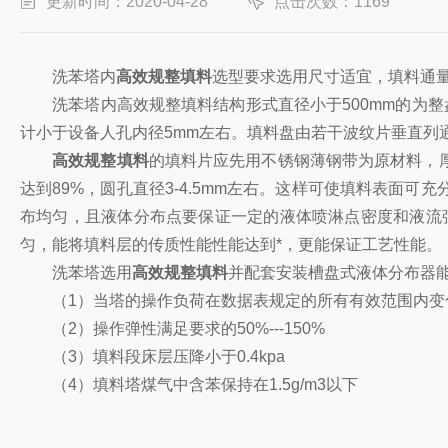
更新时间：2020-04-28
点击次数：1169
洗苯塔内
高效规整填料
选型要求选用尺寸适宜，填料通量
洗苯塔内高效规整填料结构形式直径小于500mm的为整盘
计小于设备人孔内径5mm左右。填料盘由若干波纹片垂直列通
高效规整填料
的填料片应先用不锈钢薄钢带为原材料，厚
达到89%，圆孔直径3-4.5mm左右。这样可使填料表
布均匀，且液体分布点要保证一定的液体喷淋点密度和液流
匀，能将填料层的传质性能性能达到*，更能保证工艺性能。
洗苯塔选用
高效规整填料
并配套安装槽盘式液体分布器
（1）当塔的操作负荷在数据表规定的所有有效范围内变
（2）操作弹性满足要求的50%---150%
（3）填料段床层压降小于0.4kpa
（4）填料塔煤气中含苯保持在1.5g/m3以下