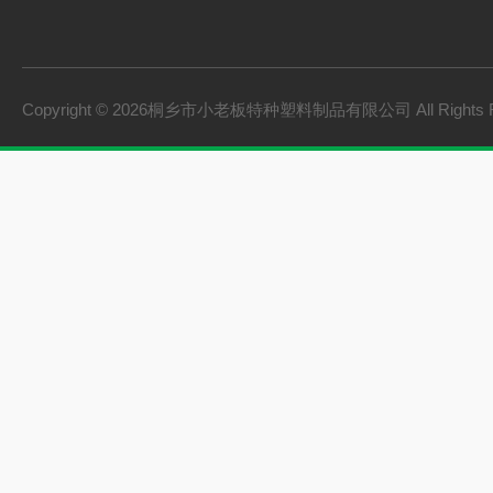
板桩
PVC硬质透明料
PVC硬质不透明料
Copyright © 2026桐乡市小老板特种塑料制品有限公司 All Rights 
PVC软质不透明料
PVC软质透明料
软硬共挤颗粒
橡胶塑料
建材家装
机械设备
型材
颗粒