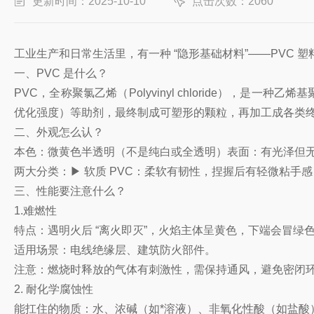
更新时间：2025-10-10
点击次数：2060
工业生产和日常生活里，有一种 “隐形基础材料”——PV
一、PVC 是什么？
PVC，全称聚氯乙烯（Polyvinyl chloride）
优化强度）等助剂，最终制成可塑形的颗粒，再加工成各类
二、外观怎么认？
本色：微黄色半透明（不是纯白或全透明）表面：有光泽但
两大分类：▶ 软质 PVC：柔软有韧性，捏握后有轻微粘手感
三、性能要注意什么？
1.难燃性
特点：遇明火后 “离火即灭”，火焰主体呈黄色，下端会冒绿
适用场景：电线绝缘层、建筑防火部件。
注意：燃烧时释放的气体有刺激性，需保持通风，避免密闭
2. 耐化学腐蚀性
能扛住的物质：水、浓碱（如*溶液）、非氧化性酸（如盐酸