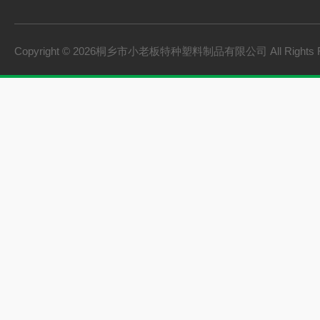
PVC硬质透明料
PVC硬质不透明料
Copyright © 2026桐乡市小老板特种塑料制品有限公司 All Rights 
PVC软质不透明料
PVC软质透明料
软硬共挤颗粒
橡胶塑料
建材家装
机械设备
型材
颗粒