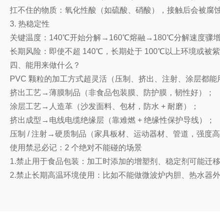
扛不住的物质：氧化性酸（如硫酸、硝酸），接触后会被腐
3. 热稳定性
关键温度：140℃开始分解→160℃熔融→180℃分解速度骤
长期风险：即使不超 140℃，长期处于 100℃以上环境
四、能用来做什么？
PVC 颗粒的加工方式超灵活（压制、挤出、注射、涂层都
挤出工艺→薄膜制品（非食品包装膜、防护膜，韧性好）；
涂层工艺→人造革（沙发面料、包材，防水 + 耐磨）；
挤出成型→电线电缆绝缘层（靠难燃 + 绝缘性保护导线）；
压制 / 注射→硬质制品（家具板材、运动器材、管道，强度
使用禁忌必记：2 个绝对不能碰的场景
1.禁止用于食品包装：加工时添加的增塑剂、稳定剂可能迁
2.禁止长期高温环境使用：比如不能做微波炉内胆、热水器外