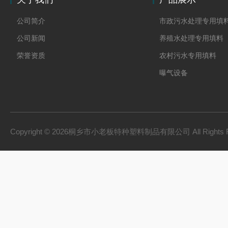
公司简介
市政污水处理专用填
公司新闻
养殖水处理专用填料
荣誉资质
农村污水专用填料
曝气设备
板桩
PVC硬质透明料
PVC硬质不透明料
Copyright © 2026桐乡市小老板特种塑料制品有限公司 All Rights 
PVC软质不透明料
PVC软质透明料
软硬共挤颗粒
橡胶塑料
建材家装