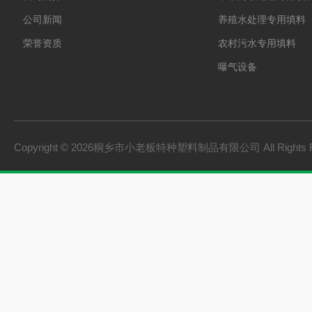
公司新闻
养殖水处理专用填料
荣誉资质
农村污水专用填料
曝气设备
板桩
PVC硬质透明料
PVC硬质不透明料
Copyright © 2026桐乡市小老板特种塑料制品有限公司 All Rights 
PVC软质不透明料
PVC软质透明料
软硬共挤颗粒
橡胶塑料
建材家装
机械设备
型材