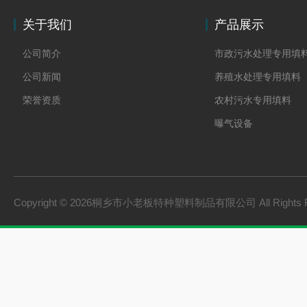
关于我们
产品展示
公司简介
市政污水处理专用填
公司新闻
养殖水处理专用填料
荣誉资质
农村污水专用填料
曝气设备
板桩
PVC硬质透明料
PVC硬质不透明料
Copyright © 2026桐乡市小老板特种塑料制品有限公司 All Rights 
PVC软质不透明料
PVC软质透明料
软硬共挤颗粒
橡胶塑料