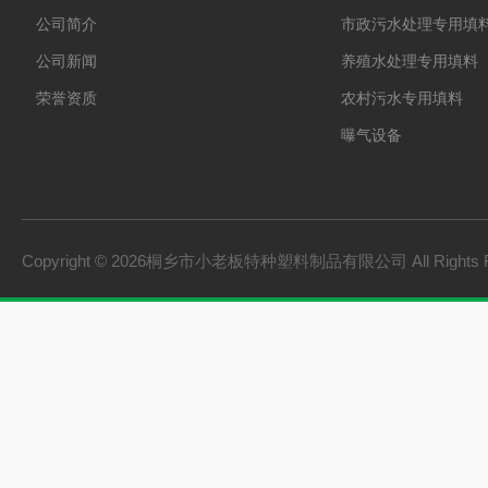
公司简介
市政污水处理专用填
公司新闻
养殖水处理专用填料
荣誉资质
农村污水专用填料
曝气设备
板桩
PVC硬质透明料
PVC硬质不透明料
Copyright © 2026桐乡市小老板特种塑料制品有限公司 All Rights 
PVC软质不透明料
PVC软质透明料
软硬共挤颗粒
橡胶塑料
建材家装
机械设备