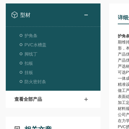
型材
详细
护角条
护角
期维
PVC水槽盖
形，
脚线丁
产品
产品
扣板
严选
挂板
可选P
一体
防火密封条
精准
做工
表面
查看全部产品
加工
材料
公司产
在力
PV