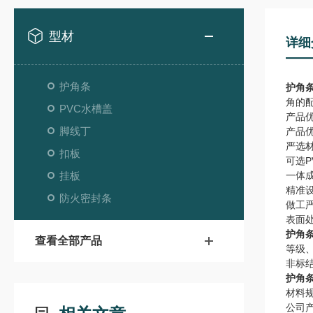
型材
详细
护角条
护角
角的
PVC水槽盖
产品
脚线丁
产品
严选
扣板
可选P
挂板
一体
精准
防火密封条
做工
表面
护角
查看全部产品
等级
非标
护角
材料
公司产