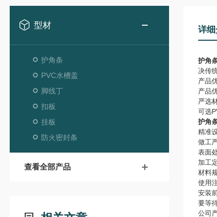
型材
详细
护角条
护角
决传
PVC水槽盖
产品
脚线丁
产品
严选
扣板
可选P
挂板
护角
精准
防火密封条
做工
表面
加工
查看全部产品
材料
使用
安装
要等
公司产