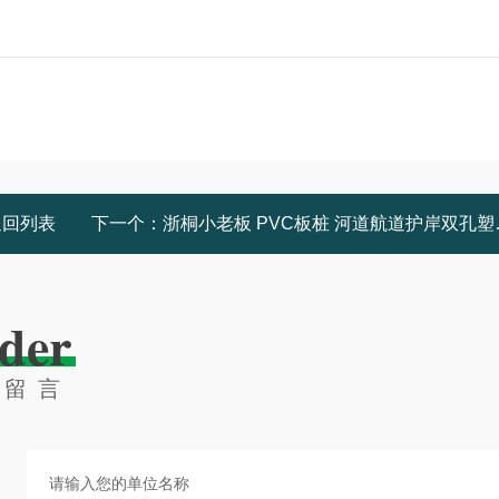
返回列表
下一个：
浙桐小老板 PVC板桩 河道航道护岸双孔塑钢板桩厂家 防锈防蚀
der
线留言