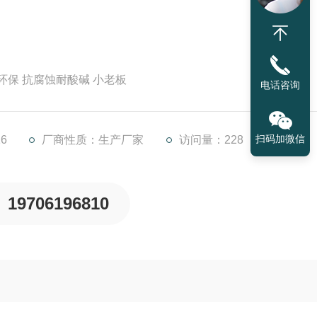
环保 抗腐蚀耐酸碱 小老板
电话咨询
扫码加微信
6
厂商性质：生产厂家
访问量：228
19706196810