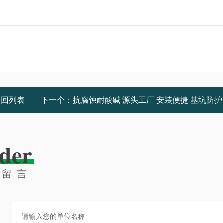
返回列表
下一个：
抗腐蚀耐酸碱 源头工厂 安装便捷 基坑防护加固 美学塑钢板桩 小老板
der
线留言