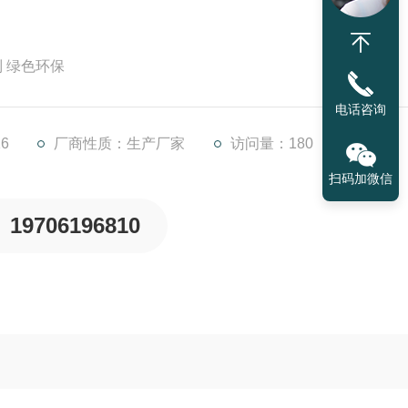
制 绿色环保
电话咨询
6
厂商性质：生产厂家
访问量：180
扫码加微信
19706196810