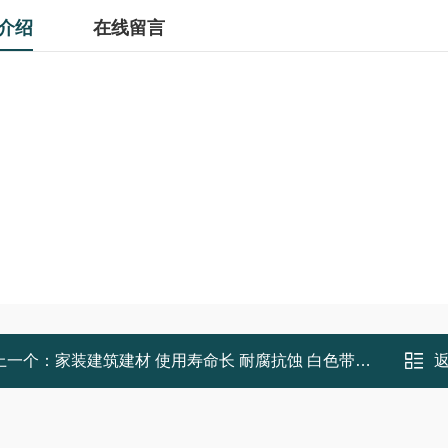
介绍
在线留言
上一个：
家装建筑建材 使用寿命长 耐腐抗蚀 白色带孔 PVC阴角条 小老板