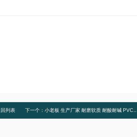
返回列表
下一个：
小老板 生产厂家 耐磨软质 耐酸耐碱 PVC塑料型材 家装建材