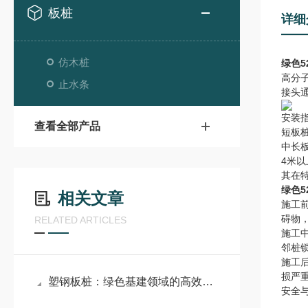
板桩
详细
仿木桩
绿色5
高分
止水条
接头
安装
查看全部产品
短板
中长
4米
其在
绿色5
相关文章
施工
碍物
RELATED ARTICLES
施工
邻桩
施工
损严
塑钢板桩：绿色基建领域的高效防护新材料
安全