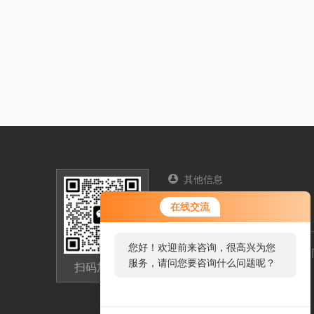
其他信息
您好！欢迎前来咨询，很高兴为您
联系人：赵欢
在线交流
服务，请问您要咨询什么问题呢？
您好，看您停留很久了，是否找到
浙江省嘉兴桐乡市经济开发区同
了需求产品，您可以直接在线与我
扫码加微信
13806730839@163.com
联系！