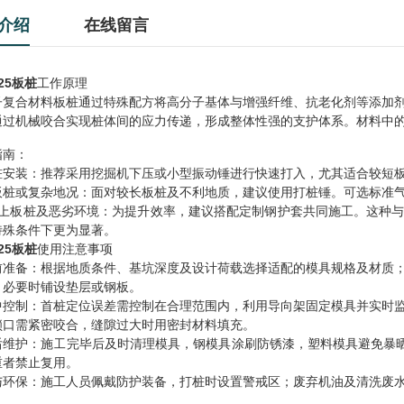
介绍
在线留言
25板桩
工作原理
子复合材料板桩通过特殊配方将高分子基体与增强纤维、抗老化剂等添加
通过机械咬合实现桩体间的应力传递，形成整体性强的支护体系。材料中
指南：
桩安装：推荐采用挖掘机下压或小型振动锤进行快速打入，尤其适合较短
板桩或复杂地况：面对较长板桩及不利地质，建议使用打桩锤。可选标准
以上板桩及恶劣环境：为提升效率，建议搭配定制钢护套共同施工。这种
特殊条件下更为显著。
25板桩
使用注意事项
前准备：根据地质条件、基坑深度及设计荷载选择适配的模具规格及材质
，必要时铺设垫层或钢板。
中控制：首桩定位误差需控制在合理范围内，利用导向架固定模具并实时
锁口需紧密咬合，缝隙过大时用密封材料填充。
后维护：施工完毕后及时清理模具，钢模具涂刷防锈漆，塑料模具避免暴晒
重者禁止复用。
与环保：施工人员佩戴防护装备，打桩时设置警戒区；废弃机油及清洗废