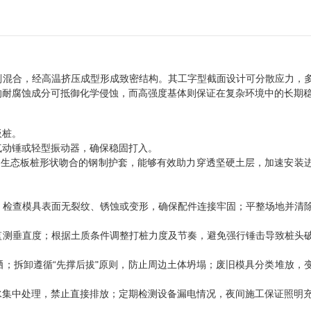
剂混合，经高温挤压成型形成致密结构。其工字型截面设计可分散应力，
的耐腐蚀成分可抵御化学侵蚀，而高强度基体则保证在复杂环境中的长期
板桩。
气动锤或轻型振动器，确保稳固打入。
与生态板桩形状吻合的钢制护套，能够有效助力穿透坚硬土层，加速安装
；检查模具表面无裂纹、锈蚀或变形，确保配件连接牢固；平整场地并清
监测垂直度；根据土质条件调整打桩力度及节奏，避免强行锤击导致桩头
；拆卸遵循“先撑后拔"原则，防止周边土体坍塌；废旧模具分类堆放，
水集中处理，禁止直接排放；定期检测设备漏电情况，夜间施工保证照明